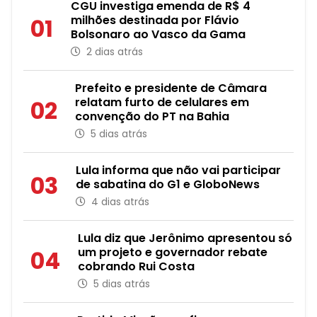
CGU investiga emenda de R$ 4
milhões destinada por Flávio
01
Bolsonaro ao Vasco da Gama
2 dias atrás
Prefeito e presidente de Câmara
relatam furto de celulares em
02
convenção do PT na Bahia
5 dias atrás
Lula informa que não vai participar
03
de sabatina do G1 e GloboNews
4 dias atrás
Lula diz que Jerônimo apresentou só
um projeto e governador rebate
04
cobrando Rui Costa
5 dias atrás