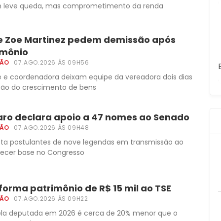
m leve queda, mas comprometimento da renda
e Zoe Martinez pedem demissão após
imônio
ÇÃO
07.AGO.2026 ÀS 09H56
 e coordenadora deixam equipe da vereadora dois dias
ção do crescimento de bens
naro declara apoio a 47 nomes ao Senado
ÇÃO
07.AGO.2026 ÀS 09H48
ista postulantes de nove legendas em transmissão ao
alecer base no Congresso
informa patrimônio de R$ 15 mil ao TSE
ÇÃO
07.AGO.2026 ÀS 09H22
pela deputada em 2026 é cerca de 20% menor que o