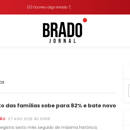
(0) Ocorreu algo errado :'(
os
o das famílias sobe para 82% e bate novo
ÇÃO
07.AGO.2026 ÀS 10H18
registra sexto mês seguido de máxima histórica;