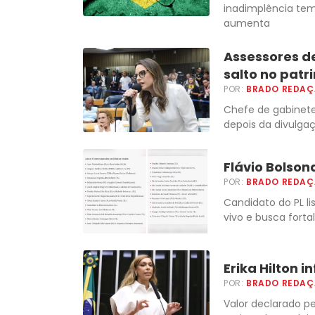
inadimplência te
aumenta
Assessores d
salto no patr
POR:
BRADO REDA
Chefe de gabinete
depois da divulga
Flávio Bolso
POR:
BRADO REDA
Candidato do PL l
vivo e busca fort
Erika Hilton 
POR:
BRADO REDA
Valor declarado 