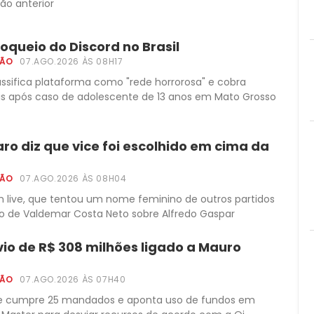
ção anterior
oqueio do Discord no Brasil
ÇÃO
07.AGO.2026 ÀS 08H17
ssifica plataforma como "rede horrorosa" e cobra
is após caso de adolescente de 13 anos em Mato Grosso
aro diz que vice foi escolhido em cima da
ÇÃO
07.AGO.2026 ÀS 08H04
m live, que tentou um nome feminino de outros partidos
 de Valdemar Costa Neto sobre Alfredo Gaspar
io de R$ 308 milhões ligado a Mauro
ÇÃO
07.AGO.2026 ÀS 07H40
e cumpre 25 mandados e aponta uso de fundos em