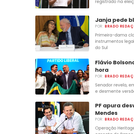
registrado na elei
Janja pede bl
POR:
BRADO REDA
Primeira-dama cla
instrumentos lega
do Sul
Flávio Bolson
hora
POR:
BRADO REDA
Senador revela, e
e desmente versão
PF apura desv
Mendes
POR:
BRADO REDA
Operação Heritag