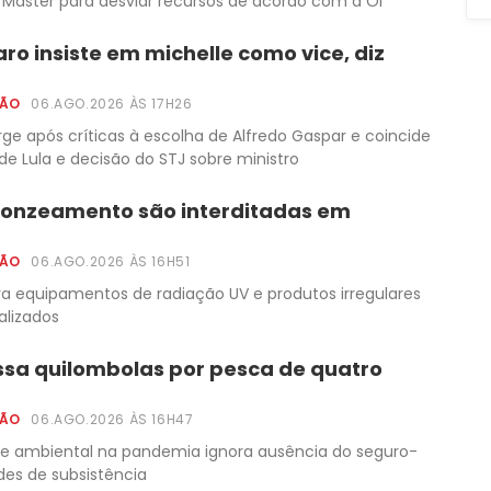
Master para desviar recursos de acordo com a Oi
aro insiste em michelle como vice, diz
ÇÃO
06.AGO.2026 ÀS 17H26
e após críticas à escolha de Alfredo Gaspar e coincide
e Lula e decisão do STJ sobre ministro
bronzeamento são interditadas em
ÇÃO
06.AGO.2026 ÀS 16H51
 equipamentos de radiação UV e produtos irregulares
alizados
sa quilombolas por pesca de quatro
ÇÃO
06.AGO.2026 ÀS 16H47
e ambiental na pandemia ignora ausência do seguro-
des de subsistência