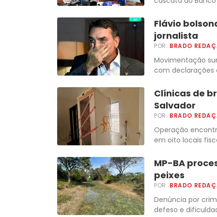
cascata do Banco 
Flávio bolson
jornalista
POR:
BRADO REDA
Movimentação surg
com declarações d
Clínicas de 
Salvador
POR:
BRADO REDA
Operação encontra
em oito locais fisc
MP-BA proces
peixes
POR:
BRADO REDA
Denúncia por crim
defeso e dificulda