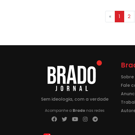
«
1
2
Bra
Sobre
Fale 
Anunci
Sem ideologia, com a verdade
Traba
Autor
Acompanhe a
Brado
nas redes