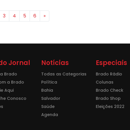
3
4
5
6
»
do Jornal
Notícias
Especiais
 a Brado
Todas as Categorias
Brado Rádio
com a Brado
Política
Colunas
e Aqui
Bahia
Brado Check
lhe Conosco
Salvador
Brado Shop
es
Saúde
Eleições 2022
Agenda