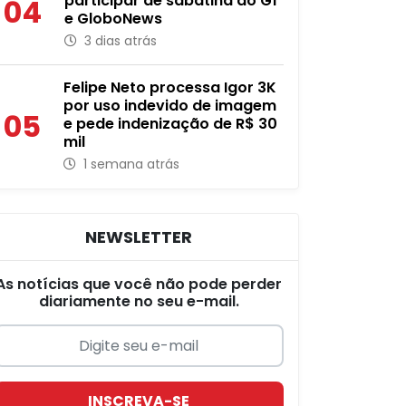
participar de sabatina do G1
04
e GloboNews
3 dias atrás
Felipe Neto processa Igor 3K
por uso indevido de imagem
05
e pede indenização de R$ 30
mil
1 semana atrás
NEWSLETTER
As notícias que você não pode perder
diariamente no seu e-mail.
INSCREVA-SE