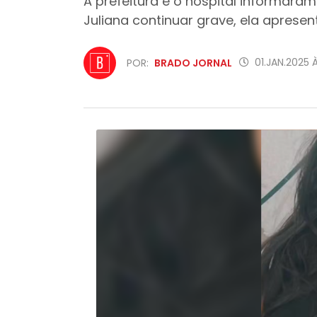
A prefeitura e o hospital informara
Juliana continuar grave, ela apresen
01.JAN.2025 
POR:
BRADO JORNAL