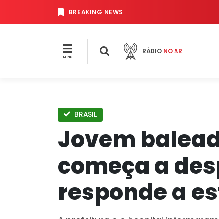
BREAKING NEWS
RÁDIO
NO AR
MENU
BRASIL
Jovem balead
começa a des
responde a e