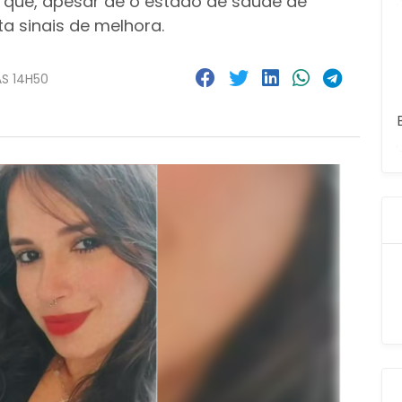
m que, apesar de o estado de saúde de
ta sinais de melhora.
ÀS 14H50