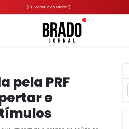
(0) Ocorreu algo errado :'(
a pela PRF
pertar e
stímulos