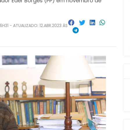
eador Éder Borges (PP) em novembro de
6H31 - ATUALIZADO: 12.ABR.2023 ÀS