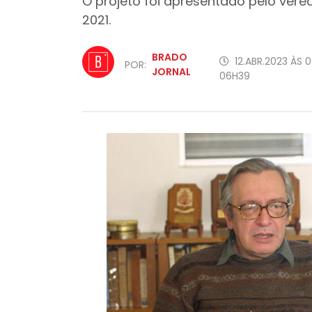
O projeto foi apresentado pelo ver
2021.
BRADO
12.ABR.2023 ÀS 0
POR:
JORNAL
06H39