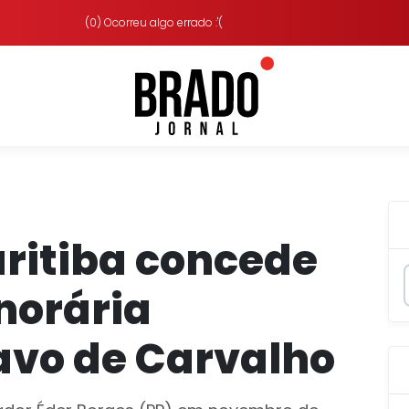
(0) Ocorreu algo errado :'(
ritiba concede
norária
avo de Carvalho