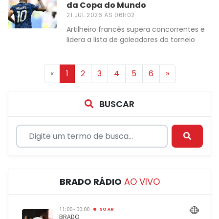
da Copa do Mundo
21.JUL.2026 ÀS 06H02
Artilheiro francês supera concorrentes e
lidera a lista de goleadores do torneio
«
1
2
3
4
5
6
»
BUSCAR
BRADO RÁDIO
AO VIVO