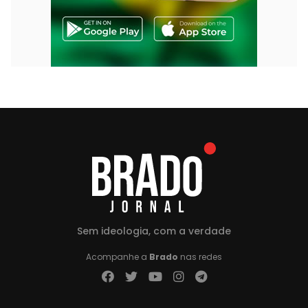
Sem ideologia, com a verdade
Acompanhe a
Brado
nas redes