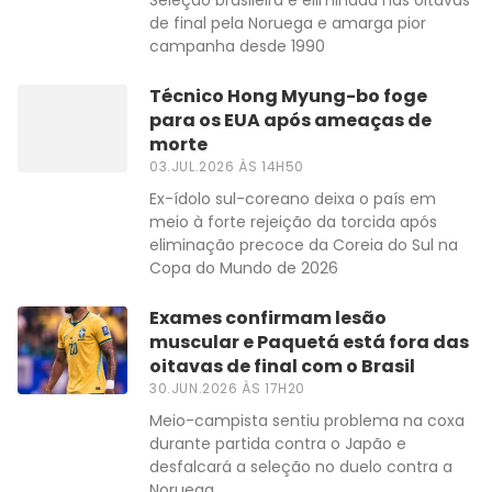
Seleção brasileira é eliminada nas oitavas
de final pela Noruega e amarga pior
campanha desde 1990
Técnico Hong Myung-bo foge
para os EUA após ameaças de
morte
03.JUL.2026 ÀS 14H50
Ex-ídolo sul-coreano deixa o país em
meio à forte rejeição da torcida após
eliminação precoce da Coreia do Sul na
Copa do Mundo de 2026
Exames confirmam lesão
muscular e Paquetá está fora das
oitavas de final com o Brasil
30.JUN.2026 ÀS 17H20
Meio-campista sentiu problema na coxa
durante partida contra o Japão e
desfalcará a seleção no duelo contra a
Noruega