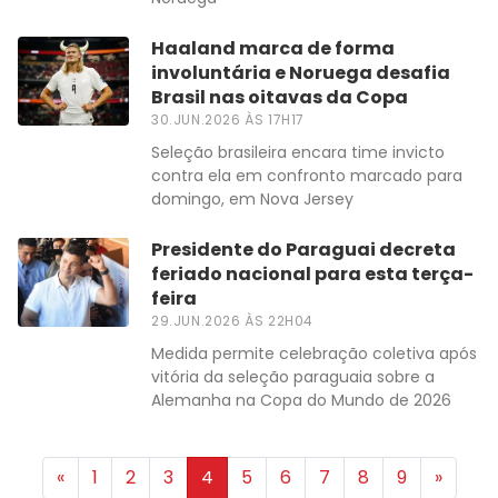
Haaland marca de forma
involuntária e Noruega desafia
Brasil nas oitavas da Copa
30.JUN.2026 ÀS 17H17
Seleção brasileira encara time invicto
contra ela em confronto marcado para
domingo, em Nova Jersey
Presidente do Paraguai decreta
feriado nacional para esta terça-
feira
29.JUN.2026 ÀS 22H04
Medida permite celebração coletiva após
vitória da seleção paraguaia sobre a
Alemanha na Copa do Mundo de 2026
«
1
2
3
4
5
6
7
8
9
»