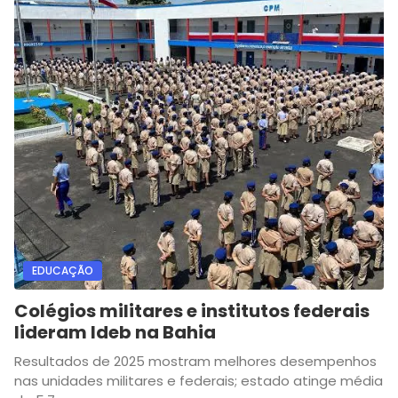
EDUCAÇÃO
Colégios militares e institutos federais
lideram Ideb na Bahia
Resultados de 2025 mostram melhores desempenhos
nas unidades militares e federais; estado atinge média