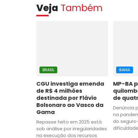
Veja
Também
BRASIL
BAHIA
CGU investiga emenda
MP-BA p
de R$ 4 milhões
quilomb
destinada por Flávio
de quatr
Bolsonaro ao Vasco da
Denúncia p
Gama
na pandem
do seguro
Repasse feito em 2025 está
dificuldad
sob análise por irregularidades
na execução dos recursos