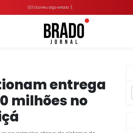
(0) Ocorreu algo errado :'(
tionam entrega
80 milhões no
içá