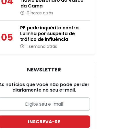
04
Flávio Bolsonaro ao Vasco
da Gama
9 horas atrás
PF pede inquérito contra
Lulinha por suspeita de
05
tráfico de influência
1 semana atrás
NEWSLETTER
As notícias que você não pode perder
diariamente no seu e-mail.
INSCREVA-SE