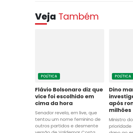
Veja
Também
POLÍTICA
POLÍTICA
Flávio Bolsonaro diz que
Dino ma
vice foi escolhido em
investi
cima da hora
após ro
milhões
Senador revela, em live, que
tentou um nome feminino de
Ministro d
outros partidos e desmente
prioridad
versão de Valdemar Costa
dano ao e