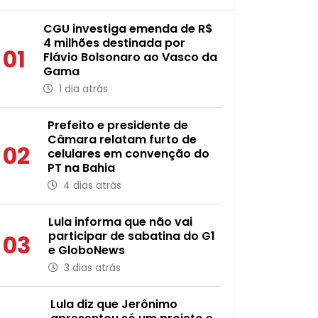
CGU investiga emenda de R$
4 milhões destinada por
01
Flávio Bolsonaro ao Vasco da
Gama
1 dia atrás
Prefeito e presidente de
Câmara relatam furto de
02
celulares em convenção do
PT na Bahia
4 dias atrás
Lula informa que não vai
participar de sabatina do G1
03
e GloboNews
3 dias atrás
Lula diz que Jerônimo