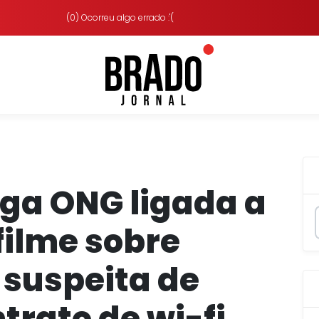
(0) Ocorreu algo errado :'(
iga ONG ligada a
filme sobre
 suspeita de
trato de wi-fi