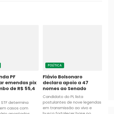
POLÍTICA
nda PF
Flávio Bolsonaro
gar emendas pix
declara apoio a 47
mbo de R$ 55,4
nomes ao Senado
Candidato do PL lista
postulantes de nove legendas
o STF determina
em transmissão ao vivo e
e em casos com
busca fortalecer base no
rário apontados