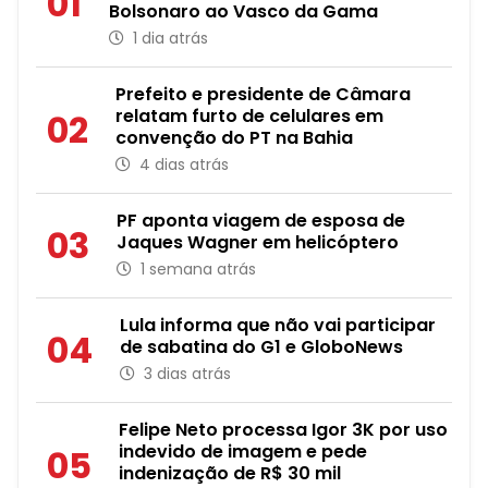
01
Bolsonaro ao Vasco da Gama
1 dia atrás
Prefeito e presidente de Câmara
relatam furto de celulares em
02
convenção do PT na Bahia
4 dias atrás
PF aponta viagem de esposa de
03
Jaques Wagner em helicóptero
1 semana atrás
Lula informa que não vai participar
04
de sabatina do G1 e GloboNews
3 dias atrás
Felipe Neto processa Igor 3K por uso
indevido de imagem e pede
05
indenização de R$ 30 mil