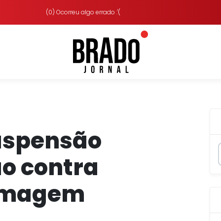
(0) Ocorreu algo errado :'(
suspensão
ão contra
amagem