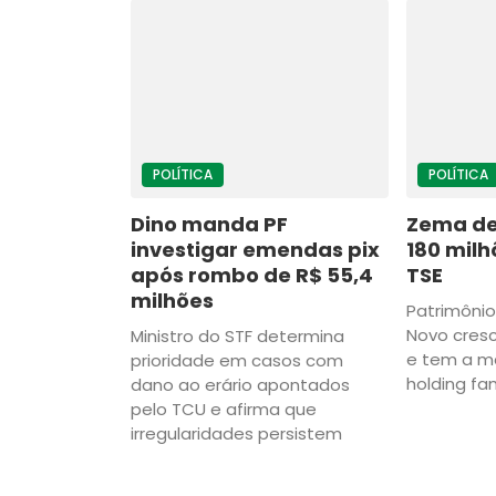
POLÍTICA
POLÍTICA
Dino manda PF
Zema de
investigar emendas pix
180 mil
após rombo de R$ 55,4
TSE
milhões
Patrimôni
Novo cres
Ministro do STF determina
e tem a m
prioridade em casos com
holding fam
dano ao erário apontados
pelo TCU e afirma que
irregularidades persistem