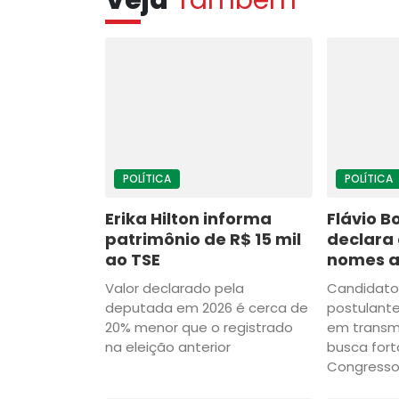
Veja
Também
POLÍTICA
POLÍTICA
Erika Hilton informa
Flávio B
patrimônio de R$ 15 mil
declara 
ao TSE
nomes a
Valor declarado pela
Candidato 
deputada em 2026 é cerca de
postulant
20% menor que o registrado
em transmi
na eleição anterior
busca fort
Congress