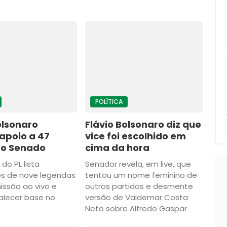
POLÍTICA
olsonaro
Flávio Bolsonaro diz que
apoio a 47
vice foi escolhido em
o Senado
cima da hora
do PL lista
Senador revela, em live, que
es de nove legendas
tentou um nome feminino de
ssão ao vivo e
outros partidos e desmente
alecer base no
versão de Valdemar Costa
o
Neto sobre Alfredo Gaspar