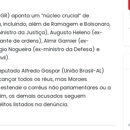
PGR) aponta um “núcleo crucial” de
, incluindo, além de Ramagem e Bolsonaro,
istro da Justiça), Augusto Heleno (ex-
ante de ordens), Almir Garnier (ex-
io Nogueira (ex-ministro da Defesa) e
il).
eputado Alfredo Gaspar (União Brasil-AL)
cançar todos os réus, mas Moraes
 estende a corréus não parlamentares ou a
ssim, os demais acusados seguem
itos listados na denúncia.