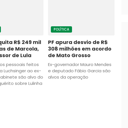
POLÍTICA
quita R$ 249 mil
PF apura desvio de R$
as de Marcola,
308 milhões em acordo
sor de Lula
de Mato Grosso
s pessoais feitos
Ex-governador Mauro Mendes
a Luchsinger ao ex-
e deputado Fábio Garcia são
abinete são alvo do
alvos da operação
quérito sobre Lulinha