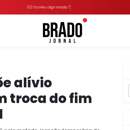
(0) Ocorreu algo errado :'(
e alívio
m troca do fim
1