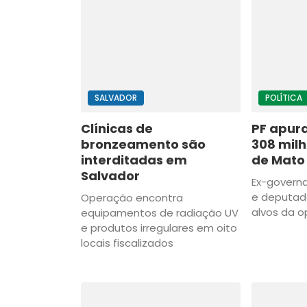
SALVADOR
POLÍTICA
Clínicas de
PF apura
bronzeamento são
308 mil
interditadas em
de Mato
Salvador
Ex-govern
e deputado
Operação encontra
alvos da 
equipamentos de radiação UV
e produtos irregulares em oito
locais fiscalizados