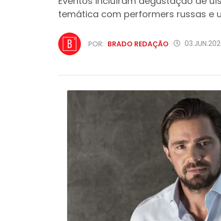
Eventos incluíram degustação de uís
temática com performers russas e 
03.JUN.202
POR:
BRADO REDAÇÃO