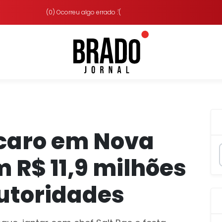
(0) Ocorreu algo errado :'(
rcaro em Nova
 R$ 11,9 milhões
autoridades