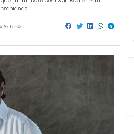
que, jantar com chef Salt Bae e festa
ucranianas
6 ÀS 17H02