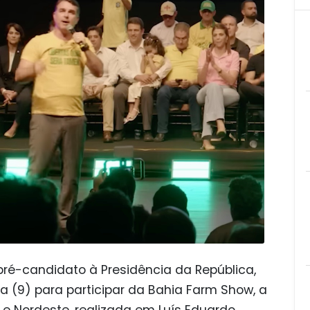
 pré-candidato à Presidência da República,
ra (9) para participar da Bahia Farm Show, a
 e Nordeste, realizada em Luís Eduardo