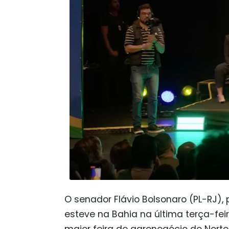
O senador Flávio Bolsonaro (PL-RJ),
esteve na Bahia na última terça-fei
maior feira de agronegócio do Norte