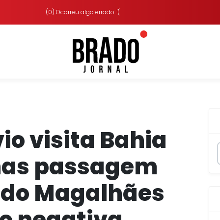
(0) Ocorreu algo errado :'(
io visita Bahia
mas passagem
ardo Magalhães
o negativa