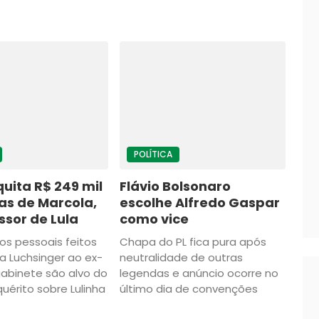
POLÍTICA
quita R$ 249 mil
Flávio Bolsonaro
as de Marcola,
escolhe Alfredo Gaspar
sor de Lula
como vice
s pessoais feitos
Chapa do PL fica pura após
a Luchsinger ao ex-
neutralidade de outras
abinete são alvo do
legendas e anúncio ocorre no
quérito sobre Lulinha
último dia de convenções