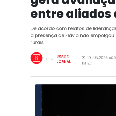
entre aliados
De acordo com relatos de lideranç
a presença de Flávio não empolgou o 
rurais
BRADO
10.JUN.2026 ÀS 1
POR:
JORNAL
16H27