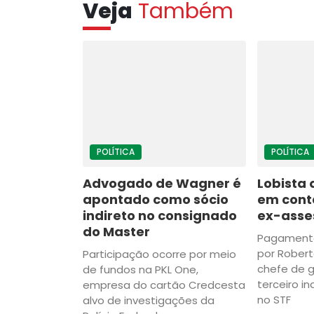
Veja
Também
POLÍTICA
POLÍTICA
Advogado de Wagner é
Lobista 
apontado como sócio
em cont
indireto no consignado
ex-asses
do Master
Pagamento
por Robert
Participação ocorre por meio
chefe de g
de fundos na PKL One,
terceiro in
empresa do cartão Credcesta
no STF
alvo de investigações da