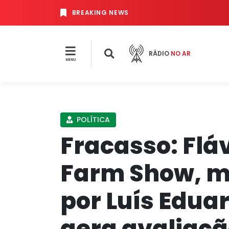
BREAKING NEWS
RÁDIO
NO AR
MENU
POLÍTICA
Fracasso: Fláv
Farm Show, 
por Luís Edu
gera avaliaçã