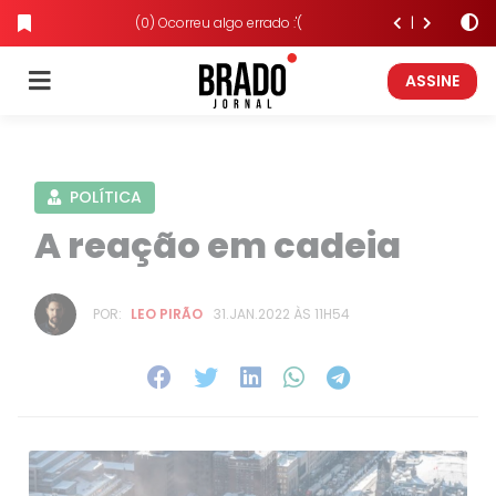
(0) Ocorreu algo errado :'(
ASSINE
POLÍTICA
A reação em cadeia
POR:
LEO PIRÃO
31.JAN.2022 ÀS 11H54