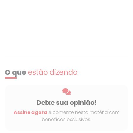
da população. O Primeiro-Ministro Justin
Trudeau, numa das maiores
demonstrações de covardia da história, já
fugiu do país para não encarar o povo que
exige de volta a própria liberdade.
O que
estão dizendo
Deixe sua opinião!
Assine agora
e comente nesta matéria com
benefícos exclusivos.