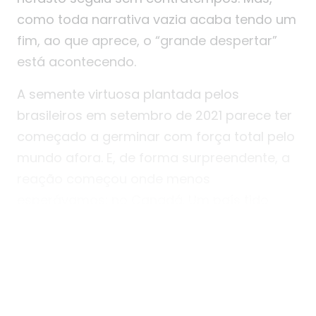
como toda narrativa vazia acaba tendo um
fim, ao que aprece, o “grande despertar”
está acontecendo.
A semente virtuosa plantada pelos
brasileiros em setembro de 2021 parece ter
começado a germinar com força total pelo
mundo afora. E, de forma surpreendente, a
reação começou onde menos
esperávamos: no Canadá. Um país tido
com um dos mais progressistas da
atualidade. Neste momento, O Comboio
Pela Liberdade (Convoy For Freedom) dos
caminhoneiros canadenses, está “sitiando”
a cidade de Ottawa com o apoio massivo