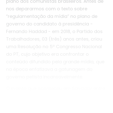
plano dos comunistas brasileiros. Antes de
nos depararmos com o texto sobre
“regulamentação da mídia” no plano de
governo do candidato à presidência -
Fernando Haddad - em 2018, o Partido dos
Trabalhadores, 03 (três) anos antes, criou
uma Resolução no 5º Congresso Nacional
do PT, cujo objetivo era confrontar o
conteúdo difundido pela grande mídia, que
na época enfatizava a gatunagem do
governo petista incansavelmente.
O evento que aconteceu em Salvador entre
os dias 11 e 13/06/2015, apresentou o
documento em 03 (três) páginas com
objetivos bem pontuais, entre eles: usar