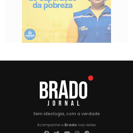
Sem ideologia, com a verdade
Acompanhe a
Brado
nas redes