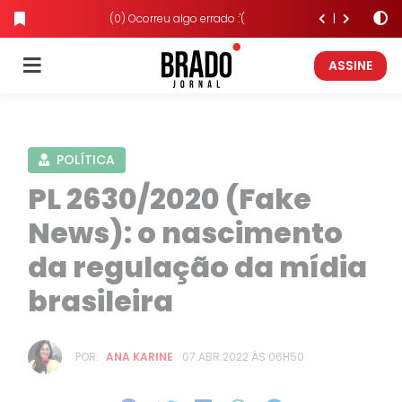
(0) Ocorreu algo errado :'(
ASSINE
POLÍTICA
PL 2630/2020 (Fake
News): o nascimento
da regulação da mídia
brasileira
POR:
ANA KARINE
07.ABR.2022 ÀS 06H50