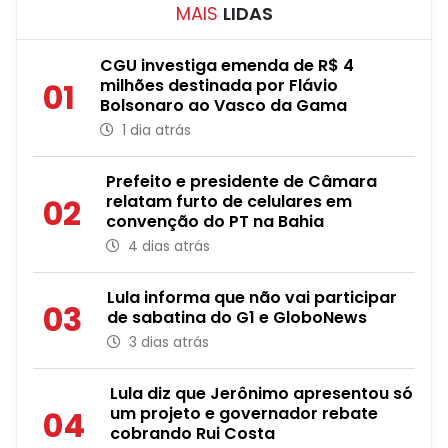
MAIS
LIDAS
CGU investiga emenda de R$ 4
milhões destinada por Flávio
01
Bolsonaro ao Vasco da Gama
1 dia atrás
Prefeito e presidente de Câmara
relatam furto de celulares em
02
convenção do PT na Bahia
4 dias atrás
Lula informa que não vai participar
03
de sabatina do G1 e GloboNews
3 dias atrás
Lula diz que Jerônimo apresentou só
um projeto e governador rebate
04
cobrando Rui Costa