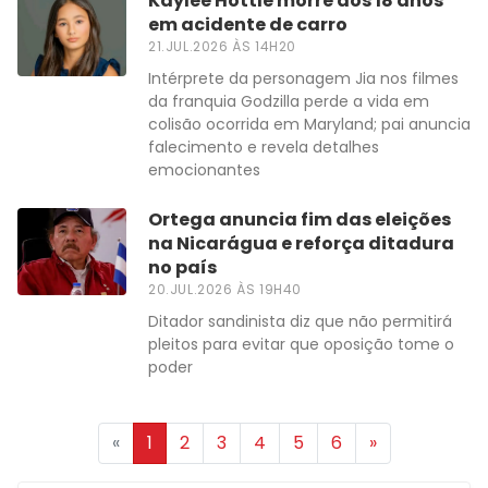
Kaylee Hottle morre aos 18 anos
em acidente de carro
21.JUL.2026 ÀS 14H20
Intérprete da personagem Jia nos filmes
da franquia Godzilla perde a vida em
colisão ocorrida em Maryland; pai anuncia
falecimento e revela detalhes
emocionantes
Ortega anuncia fim das eleições
na Nicarágua e reforça ditadura
no país
20.JUL.2026 ÀS 19H40
Ditador sandinista diz que não permitirá
pleitos para evitar que oposição tome o
poder
«
1
2
3
4
5
6
»