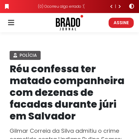
(0) Ocorreu algo errado :'(
ASSINE
POLÍCIA
Réu confessa ter
matado companheira
com dezenas de
facadas durante júri
em Salvador
Gilmar Correia da Silva admitiu o crime