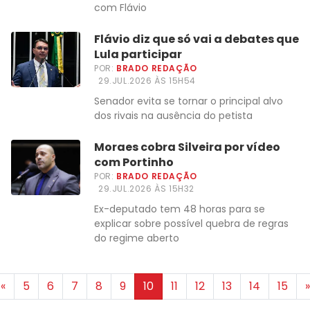
com Flávio
Flávio diz que só vai a debates que
Lula participar
POR:
BRADO REDAÇÃO
29.JUL.2026 ÀS 15H54
Senador evita se tornar o principal alvo
dos rivais na ausência do petista
Moraes cobra Silveira por vídeo
com Portinho
POR:
BRADO REDAÇÃO
29.JUL.2026 ÀS 15H32
Ex-deputado tem 48 horas para se
explicar sobre possível quebra de regras
do regime aberto
«
5
6
7
8
9
10
11
12
13
14
15
»