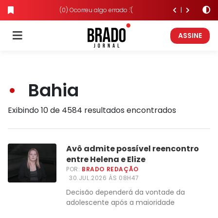
(0) Ocorreu algo errado :'(
ASSINE
Bahia
Exibindo 10 de 4584 resultados encontrados
Avô admite possível reencontro
entre Helena e Elize
POR:
BRADO REDAÇÃO
30.JUL.2026 ÀS 08H47
Decisão dependerá da vontade da
adolescente após a maioridade