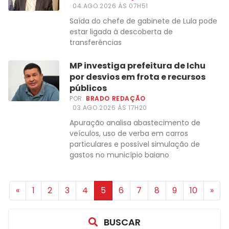
04.AGO.2026 ÀS 07H51
Saída do chefe de gabinete de Lula pode
estar ligada à descoberta de
transferências
MP investiga prefeitura de Ichu
por desvios em frota e recursos
públicos
POR:
BRADO REDAÇÃO
03.AGO.2026 ÀS 17H20
Apuração analisa abastecimento de
veículos, uso de verba em carros
particulares e possível simulação de
gastos no município baiano
«
1
2
3
4
5
6
7
8
9
10
»
BUSCAR