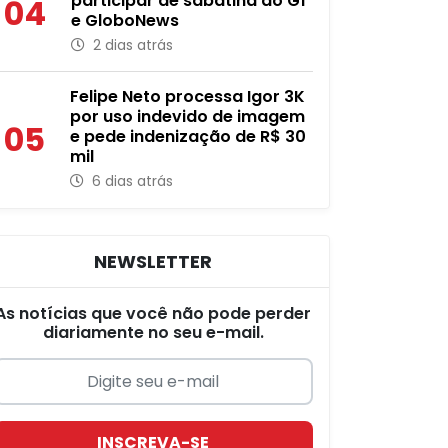
participar de sabatina do G1
04
e GloboNews
2 dias atrás
Felipe Neto processa Igor 3K
por uso indevido de imagem
05
e pede indenização de R$ 30
mil
6 dias atrás
NEWSLETTER
As notícias que você não pode perder
diariamente no seu e-mail.
INSCREVA-SE