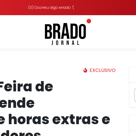
(0) Ocorreu algo errado :'(
EXCLUSIVO
Feira de
pende
 horas extras e
idores