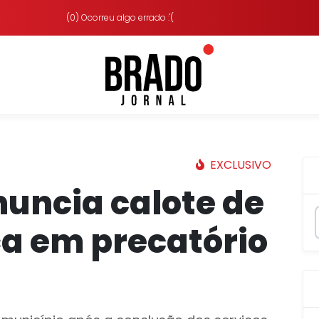
(0) Ocorreu algo errado :'(
EXCLUSIVO
uncia calote de
a em precatório