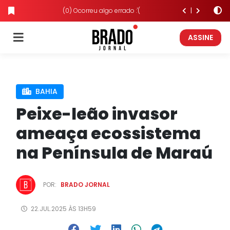
(0) Ocorreu algo errado :'(
ASSINE
BAHIA
Peixe-leão invasor
ameaça ecossistema
na Península de Maraú
POR:
BRADO JORNAL
22.JUL.2025 ÀS 13H59