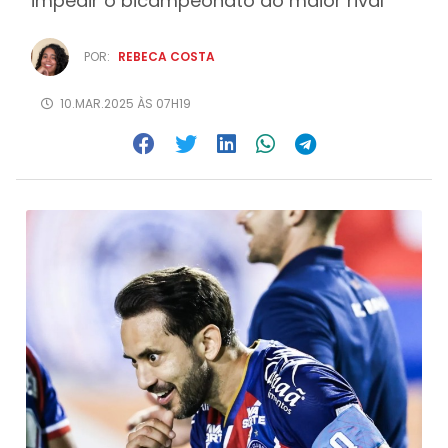
impedir o bicampeonato do maior rival
POR:
REBECA COSTA
10.MAR.2025 ÀS 07H19