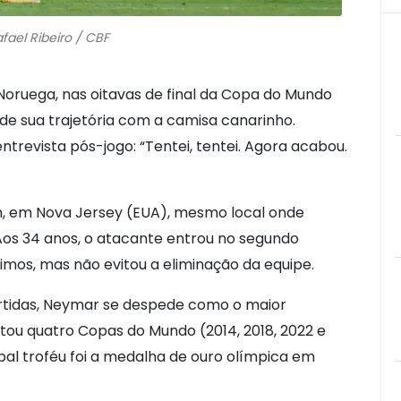
afael Ribeiro / CBF
a Noruega, nas oitavas de final da Copa do Mundo
e sua trajetória com a camisa canarinho.
trevista pós-jogo: “Tentei, tentei. Agora acabou.
m, em Nova Jersey (EUA), mesmo local onde
 Aos 34 anos, o atacante entrou no segundo
mos, mas não evitou a eliminação da equipe.
artidas, Neymar se despede como o maior
sputou quatro Copas do Mundo (2014, 2018, 2022 e
ipal troféu foi a medalha de ouro olímpica em