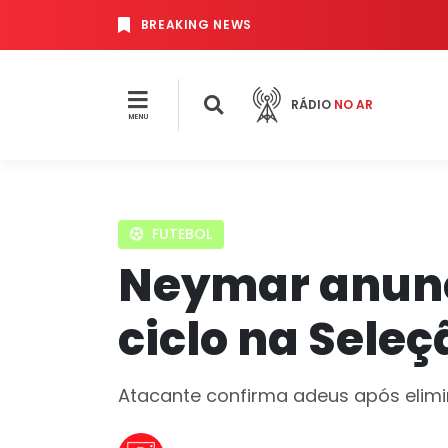
BREAKING NEWS
RÁDIO
NO AR
MENU
FUTEBOL
Neymar anunci
ciclo na Seleç
Atacante confirma adeus após eli