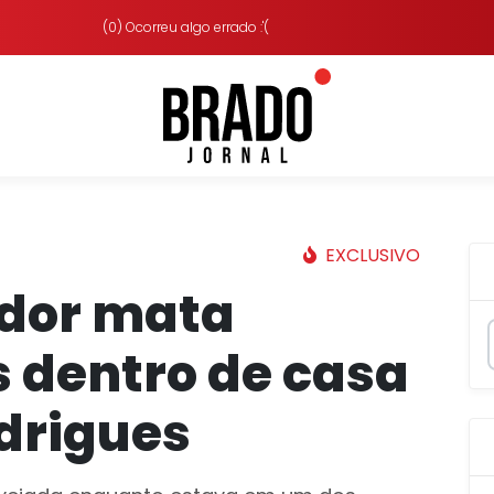
(0) Ocorreu algo errado :'(
EXCLUSIVO
ador mata
 dentro de casa
drigues