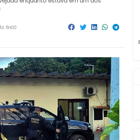
 alvejada enquanto estava em um dos
o
ÀS 11H00