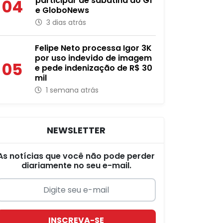
participar de sabatina do G1
04
e GloboNews
3 dias atrás
Felipe Neto processa Igor 3K
por uso indevido de imagem
05
e pede indenização de R$ 30
mil
1 semana atrás
NEWSLETTER
As notícias que você não pode perder
diariamente no seu e-mail.
INSCREVA-SE