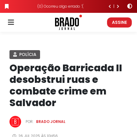
(0) Ocorreu algo errado :'(
ASSINE
POLÍCIA
Operação Barricada II
desobstrui ruas e
combate crime em
Salvador
POR:
BRADO JORNAL
26.JUL.2025 ÀS 10H56