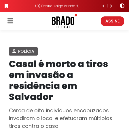
(0) Ocorreu algo errado :'(
ASSINE
POLÍCIA
Casal é morto a tiros
em invasão a
residência em
Salvador
Cerca de oito indivíduos encapuzados
invadiram o local e efetuaram múltiplos
tiros contra o casal