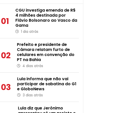
CGU investiga emenda de R$
4 milhões destinada por
01
Flávio Bolsonaro ao Vasco da
Gama
1 dia atrás
Prefeito e presidente de
Câmara relatam furto de
02
celulares em convenção do
PT na Bahia
4 dias atrás
Lula informa que não vai
participar de sabatina do G1
03
e GloboNews
3 dias atrás
Lula diz que Jerônimo