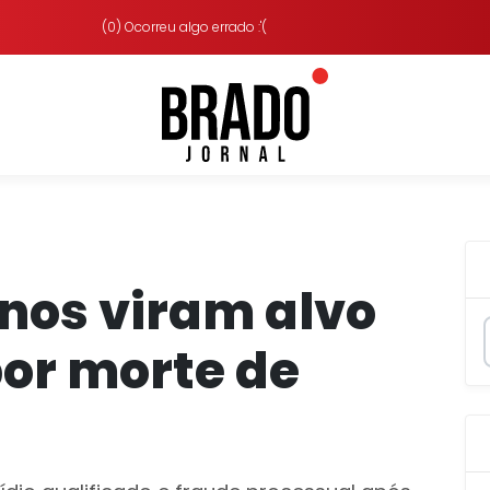
(0) Ocorreu algo errado :'(
nos viram alvo
or morte de