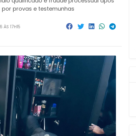
dio qualificado e fraude processual após
a por provas e testemunhas
6 ÀS 17H15