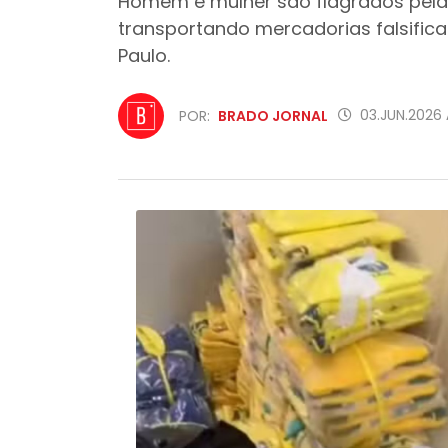
Homem e mulher são flagrados pela 
transportando mercadorias falsifica
Paulo.
03.JUN.2026 
POR:
BRADO JORNAL