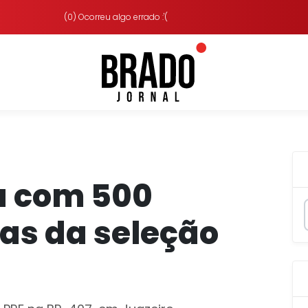
(0) Ocorreu algo errado :'(
a com 500
as da seleção