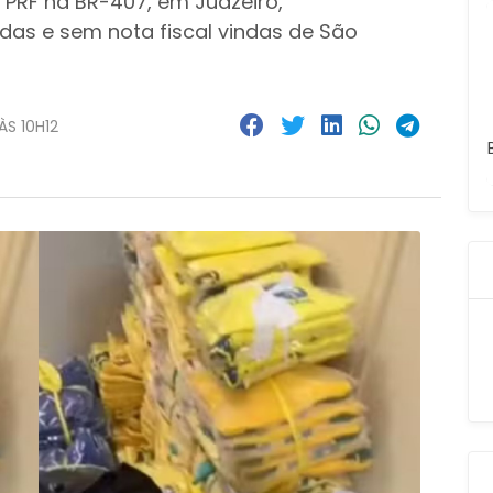
PRF na BR-407, em Juazeiro,
das e sem nota fiscal vindas de São
ÀS 10H12