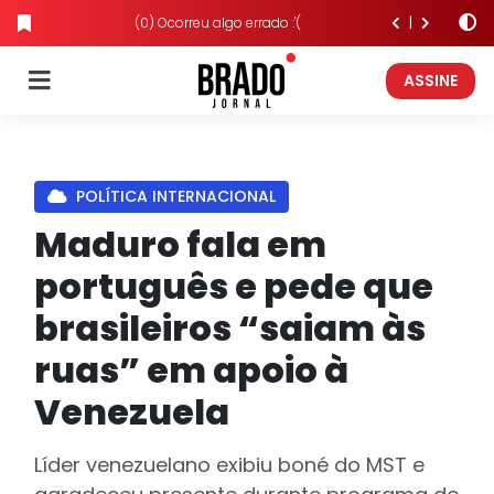
(0) Ocorreu algo errado :'(
ASSINE
POLÍTICA INTERNACIONAL
Maduro fala em
português e pede que
brasileiros “saiam às
ruas” em apoio à
Venezuela
Líder venezuelano exibiu boné do MST e