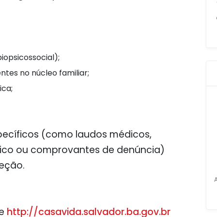
iopsicossocial);
ntes no núcleo familiar;
ica;
ecíficos (como laudos médicos,
nico ou comprovantes de denúncia)
leção.
te
http://casavida.salvador.ba.gov.br