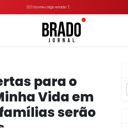
(0) Ocorreu algo errado :'(
ertas para o
Minha Vida em
 famílias serão
s