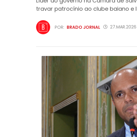
Líder do governo na Câmara de Salv
travar patrocínio ao clube baiano e l
27.MAR.2026
POR:
BRADO JORNAL