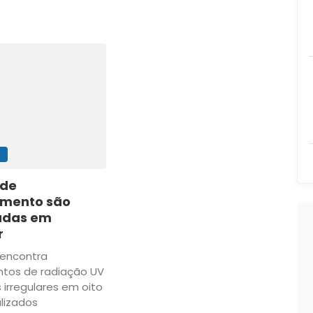
R
 de
mento são
tadas em
r
encontra
tos de radiação UV
 irregulares em oito
alizados