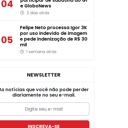
participar de sabatina do G1
04
e GloboNews
3 dias atrás
Felipe Neto processa Igor 3K
por uso indevido de imagem
05
e pede indenização de R$ 30
mil
1 semana atrás
NEWSLETTER
As notícias que você não pode perder
diariamente no seu e-mail.
INSCREVA-SE