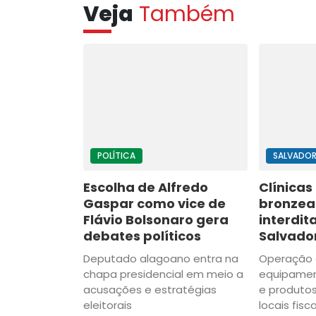
Veja
Também
POLÍTICA
SALVADO
Escolha de Alfredo
Clínicas
Gaspar como vice de
bronzea
Flávio Bolsonaro gera
interdi
debates políticos
Salvado
Deputado alagoano entra na
Operação 
chapa presidencial em meio a
equipamen
acusações e estratégias
e produtos
eleitorais
locais fisc