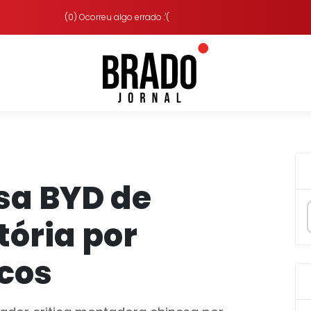
(0) Ocorreu algo errado :'(
sa BYD de
tória por
icos