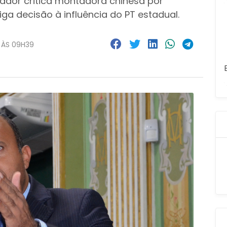
ador critica montadora chinesa por
iga decisão à influência do PT estadual.
 ÀS 09H39