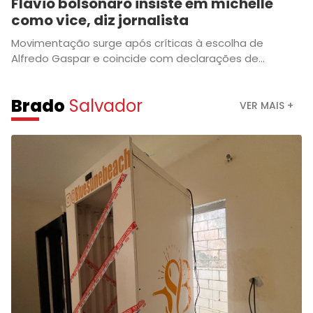
Flávio bolsonaro insiste em michelle
como vice, diz jornalista
Movimentação surge após críticas à escolha de
Alfredo Gaspar e coincide com declarações de...
Brado
Salvador
VER MAIS +