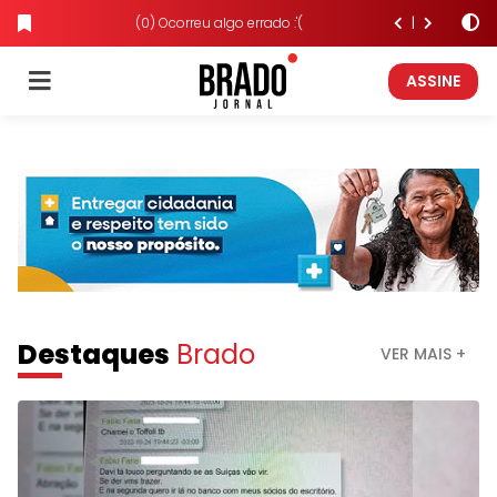
(0) Ocorreu algo errado :'(
ASSINE
Destaques
Brado
VER MAIS +