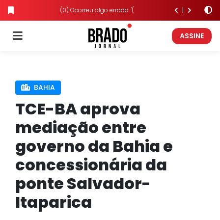
(0) Ocorreu algo errado :'(
ASSINE
BAHIA
TCE-BA aprova
mediação entre
governo da Bahia e
concessionária da
ponte Salvador-
Itaparica