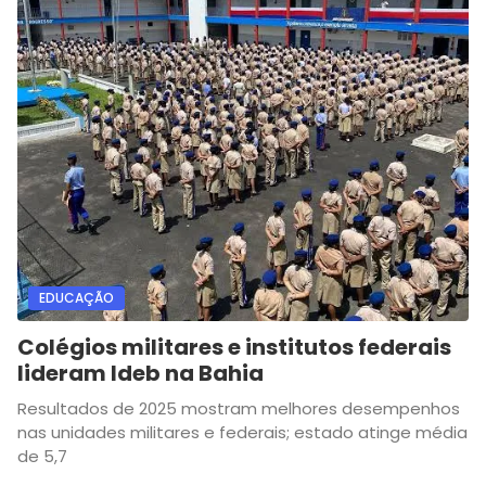
EDUCAÇÃO
Colégios militares e institutos federais
lideram Ideb na Bahia
Resultados de 2025 mostram melhores desempenhos
nas unidades militares e federais; estado atinge média
de 5,7