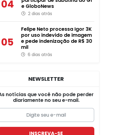
participar de sabatina do G1
04
e GloboNews
2 dias atrás
Felipe Neto processa Igor 3K
por uso indevido de imagem
05
e pede indenização de R$ 30
mil
6 dias atrás
NEWSLETTER
As notícias que você não pode perder
diariamente no seu e-mail.
INSCREVA-SE