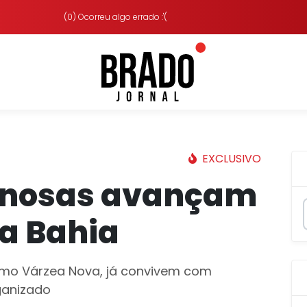
(0) Ocorreu algo errado :'(
EXCLUSIVO
inosas avançam
da Bahia
omo Várzea Nova, já convivem com
ganizado