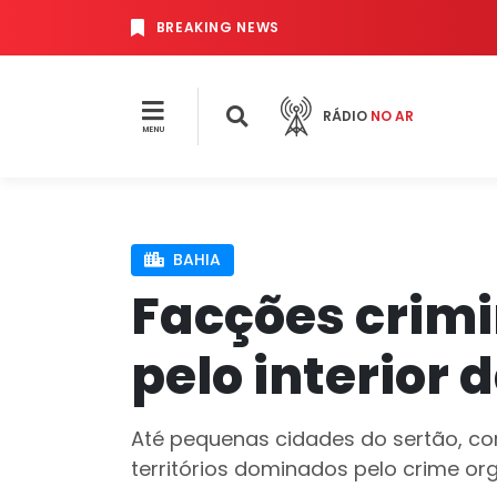
BREAKING NEWS
RÁDIO
NO AR
MENU
BAHIA
Facções crim
pelo interior 
Até pequenas cidades do sertão, c
territórios dominados pelo crime or