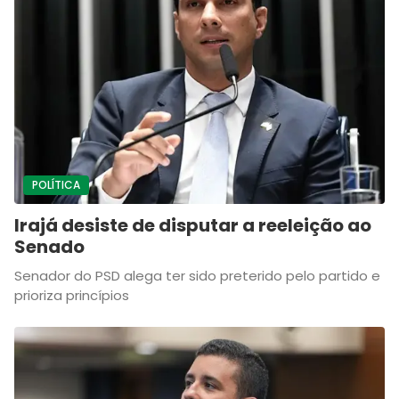
POLÍTICA
Irajá desiste de disputar a reeleição ao
Senado
Senador do PSD alega ter sido preterido pelo partido e
prioriza princípios