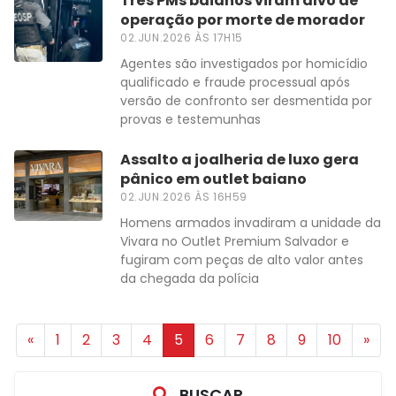
Três PMs baianos viram alvo de
operação por morte de morador
02.JUN.2026 ÀS 17H15
Agentes são investigados por homicídio
qualificado e fraude processual após
versão de confronto ser desmentida por
provas e testemunhas
Assalto a joalheria de luxo gera
pânico em outlet baiano
02.JUN.2026 ÀS 16H59
Homens armados invadiram a unidade da
Vivara no Outlet Premium Salvador e
fugiram com peças de alto valor antes
da chegada da polícia
«
1
2
3
4
5
6
7
8
9
10
»
BUSCAR