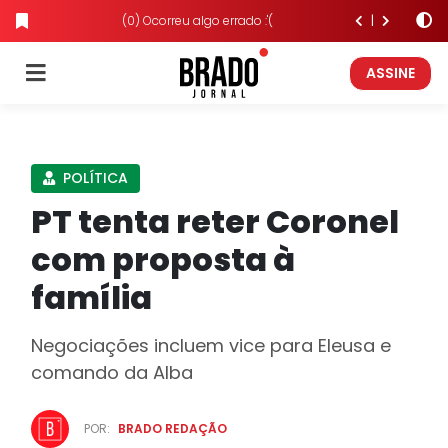
(0) Ocorreu algo errado :'(
ASSINE
POLÍTICA
PT tenta reter Coronel
com proposta à
família
Negociações incluem vice para Eleusa e
comando da Alba
POR:
BRADO REDAÇÃO