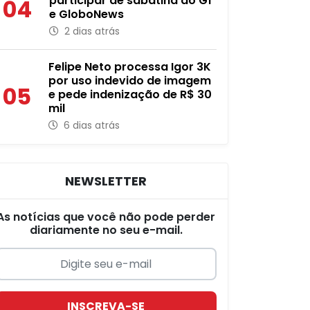
participar de sabatina do G1
04
e GloboNews
2 dias atrás
Felipe Neto processa Igor 3K
por uso indevido de imagem
05
e pede indenização de R$ 30
mil
6 dias atrás
NEWSLETTER
As notícias que você não pode perder
diariamente no seu e-mail.
INSCREVA-SE