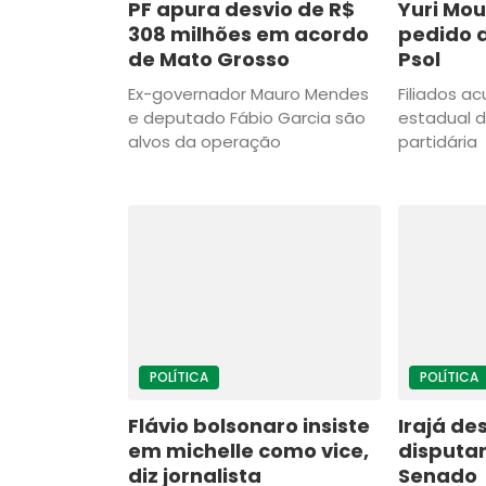
PF apura desvio de R$
Yuri Mou
308 milhões em acordo
pedido 
de Mato Grosso
Psol
Ex-governador Mauro Mendes
Filiados 
e deputado Fábio Garcia são
estadual d
alvos da operação
partidária
POLÍTICA
POLÍTICA
Flávio bolsonaro insiste
Irajá de
em michelle como vice,
disputar
diz jornalista
Senado