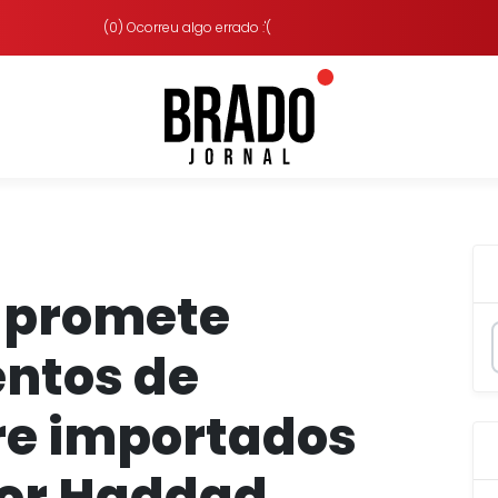
(0) Ocorreu algo errado :'(
 promete
ntos de
re importados
or Haddad