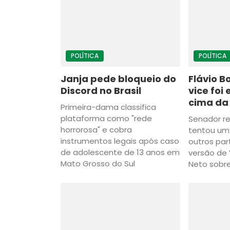
POLÍTICA
POLÍTICA
Janja pede bloqueio do
Flávio B
Discord no Brasil
vice foi
cima da
Primeira-dama classifica
plataforma como "rede
Senador re
horrorosa" e cobra
tentou um
instrumentos legais após caso
outros pa
de adolescente de 13 anos em
versão de
Mato Grosso do Sul
Neto sobre