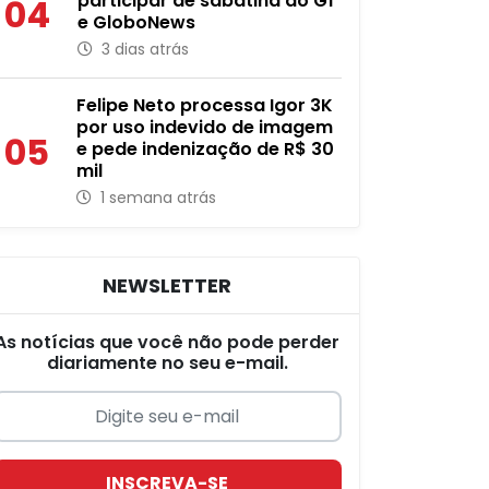
participar de sabatina do G1
04
e GloboNews
3 dias atrás
Felipe Neto processa Igor 3K
por uso indevido de imagem
05
e pede indenização de R$ 30
mil
1 semana atrás
NEWSLETTER
As notícias que você não pode perder
diariamente no seu e-mail.
INSCREVA-SE