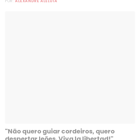
POR:
ALEXANDRE ALELUIA
"Não quero guiar cordeiros, quero
despertar leões. Viva la libertad!"