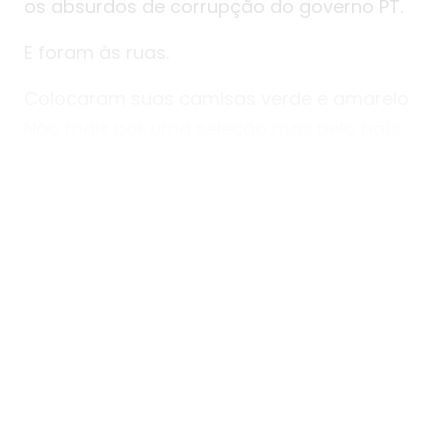
os absurdos de corrupção do governo PT.
E foram às ruas.
Colocaram suas camisas verde e amarelo.
Não mais por uma seleção mas pelo país,
pelo Brasil.
Pediram o impeachment de Dilma e a
reforma da previdência. Um processo
irreversível do povo indo representar a si
mesmo, já cansado da tal “ sociedade civil “
que ninguém nunca viu e nem sabe quem é.
Um povo que quer ser como a Alemanha:
com prosperidade, democracia e
honestidade.