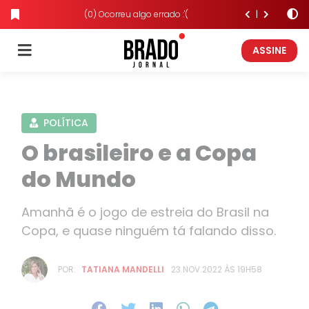
(0) Ocorreu algo errado :'(
ASSINE
POLÍTICA
O brasileiro e a Copa
do Mundo
Amanhã é o jogo de estreia do Brasil na
Copa, e quase ninguém tá falando disso.
POR:
TATIANA MANDELLI
23.NOV.2022 ÀS 19H58