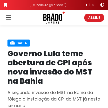
(0) Ocorreu algo errado :'(
ASSINE
BAHIA
Governo Lula teme
abertura de CPI após
nova invasão do MST
na Bahia
A segunda invasão do MST na Bahia dá
fôlego a instalação da CPI do MST já nesta
semana