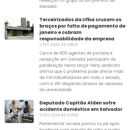
reeleição no grupo do ex-prefeito de
Salvador
Terceirizados da Ufba cruzam os
braços por falta de pagamento de
janeiro e cobram
responsabilidade da empresa
11.FEV.2026 ÀS 08H12
Cerca de 600 agentes de portaria e
recepção em Salvador participam da
paralisação nesta terça-feira; sindicato
afirma que o problema pode afetar mais
de mil trabalhadores em todo o estado,
com a JSP alegando atrasos de repasses
da universidade
Deputado Capitão Alden sofre
acidente doméstico em Salvador
11.FEV.2026 ÀS 07H52
Parlamentar recebe pontos no pé após
incidente com garrafa de vidro e avalia