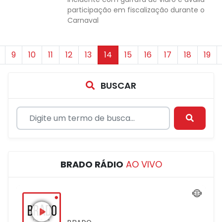
participação em fiscalização durante o
Carnaval
9
10
11
12
13
14
15
16
17
18
19
BUSCAR
BRADO RÁDIO
AO VIVO