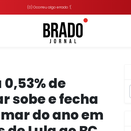
(0) Ocorreu algo errado :'(
a 0,53% de
ar sobe e fecha
amar do ano em
s de Lula ao BC