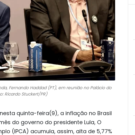
enda, Fernando Haddad (PT), em reunião no Palácio do
to: Ricardo Stuckert/PR)
esta quinta-feira(9), a inflação no Brasil
 mês do governo do presidente Lula, O
plo (IPCA) acumula, assim, alta de 5,77%