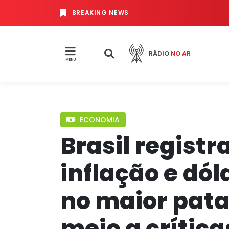
BREAKING NEWS
RÁDIO
NO AR
MENU
ECONOMIA
Brasil registr
inflação e dól
no maior pat
meio a crítica