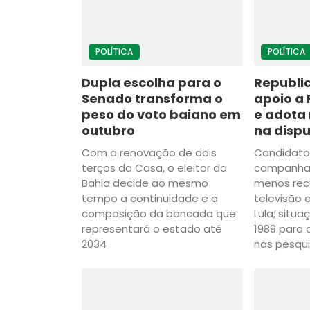
POLÍTICA
POLÍTICA
Dupla escolha para o
Republic
Senado transforma o
apoio a 
peso do voto baiano em
e adota
outubro
na dispu
Com a renovação de dois
Candidato 
terços da Casa, o eleitor da
campanha 
Bahia decide ao mesmo
menos rec
tempo a continuidade e a
televisão 
composição da bancada que
Lula; situ
representará o estado até
1989 para
2034
nas pesqu