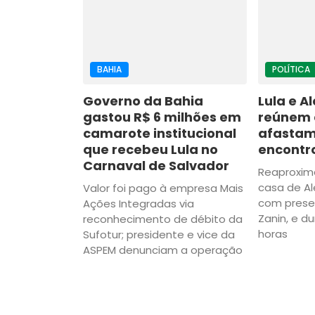
BAHIA
POLÍTICA
Governo da Bahia
Lula e A
gastou R$ 6 milhões em
reúnem 
camarote institucional
afasta
que recebeu Lula no
encontr
Carnaval de Salvador
Reaproxim
casa de Al
Valor foi pago à empresa Mais
com prese
Ações Integradas via
Zanin, e d
reconhecimento de débito da
horas
Sufotur; presidente e vice da
ASPEM denunciam a operação