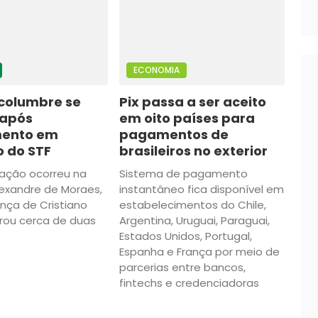
ECONOMIA
lcolumbre se
Pix passa a ser aceito
após
em oito países para
mento em
pagamentos de
o do STF
brasileiros no exterior
ação ocorreu na
Sistema de pagamento
exandre de Moraes,
instantâneo fica disponível em
nça de Cristiano
estabelecimentos do Chile,
urou cerca de duas
Argentina, Uruguai, Paraguai,
Estados Unidos, Portugal,
Espanha e França por meio de
parcerias entre bancos,
fintechs e credenciadoras