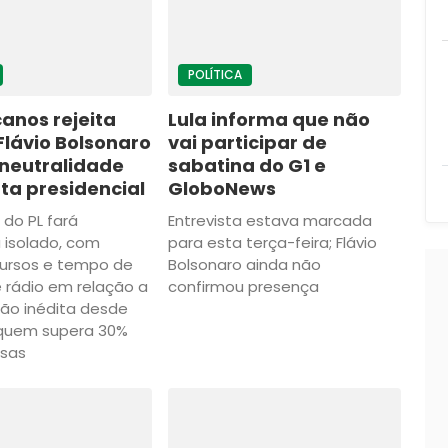
POLÍTICA
anos rejeita
Lula informa que não
Flávio Bolsonaro
vai participar de
 neutralidade
sabatina do G1 e
ta presidencial
GloboNews
do PL fará
Entrevista estava marcada
isolado, com
para esta terça-feira; Flávio
ursos e tempo de
Bolsonaro ainda não
e rádio em relação a
confirmou presença
ação inédita desde
 quem supera 30%
isas