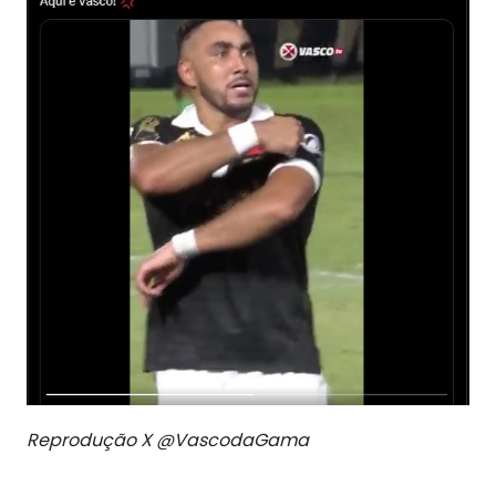
Reprodução X @VascodaGama