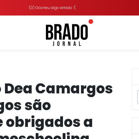
(0) Ocorreu algo errado :'(
co Dea Camargos
gos são
 obrigados a
omeschooling