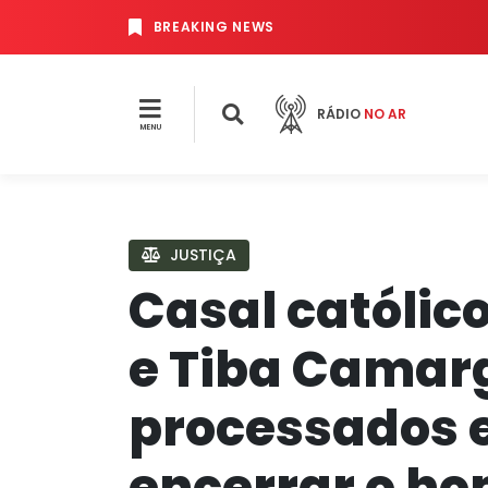
BREAKING NEWS
RÁDIO
NO AR
MENU
JUSTIÇA
Casal católi
e Tiba Camar
processados e
encerrar o h