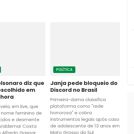
POLÍTICA
olsonaro diz que
Janja pede bloqueio do
 escolhido em
Discord no Brasil
 hora
Primeira-dama classifica
plataforma como "rede
vela, em live, que
horrorosa" e cobra
 nome feminino de
instrumentos legais após caso
rtidos e desmente
de adolescente de 13 anos em
 Valdemar Costa
Mato Grosso do Sul
 Alfredo Gaspar