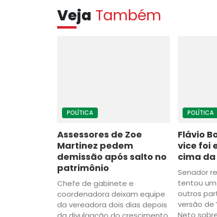
Veja
Também
POLÍTICA
POLÍTICA
Assessores de Zoe
Flávio B
Martinez pedem
vice foi
demissão após salto no
cima da
patrimônio
Senador re
tentou um
Chefe de gabinete e
outros pa
coordenadora deixam equipe
versão de
da vereadora dois dias depois
Neto sobre
da divulgação do crescimento