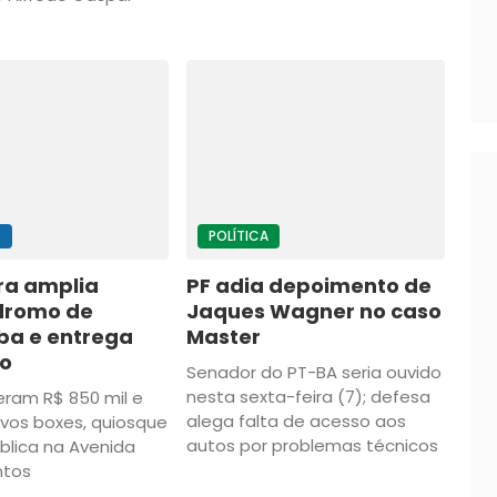
R
POLÍTICA
ra amplia
PF adia depoimento de
dromo de
Jaques Wagner no caso
ba e entrega
Master
o
Senador do PT-BA seria ouvido
nesta sexta-feira (7); defesa
ram R$ 850 mil e
alega falta de acesso aos
vos boxes, quiosque
autos por problemas técnicos
blica na Avenida
ntos