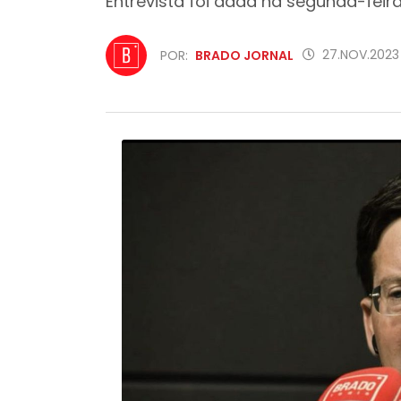
Entrevista foi dada na segunda-feir
27.NOV.2023 
POR:
BRADO JORNAL