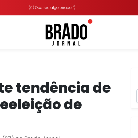
(0) Ocorreu algo errado :'(
te tendência de
reeleição de