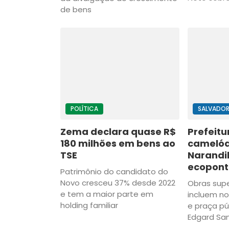
de bens
POLÍTICA
SALVADO
Zema declara quase R$
Prefeitu
180 milhões em bens ao
cameló
TSE
Narandi
ecopont
Patrimônio do candidato do
Novo cresceu 37% desde 2022
Obras supe
e tem a maior parte em
incluem no
holding familiar
e praça pú
Edgard Sa