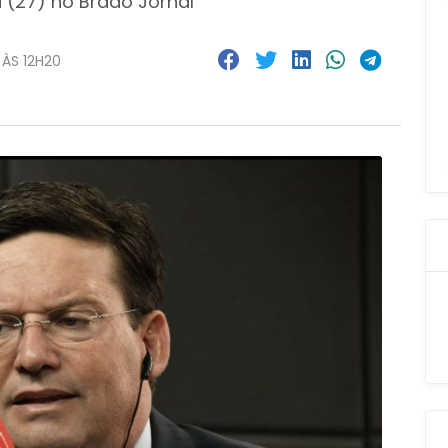
a (27) no Brado Jornal
ÀS 12H20