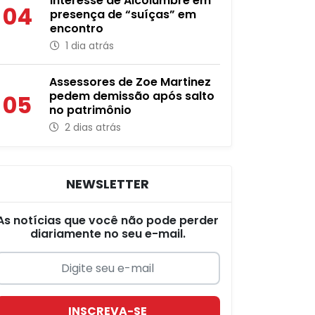
interesse de Alcolumbre em
04
presença de “suíças” em
encontro
1 dia atrás
Assessores de Zoe Martinez
pedem demissão após salto
05
no patrimônio
2 dias atrás
NEWSLETTER
As notícias que você não pode perder
diariamente no seu e-mail.
INSCREVA-SE