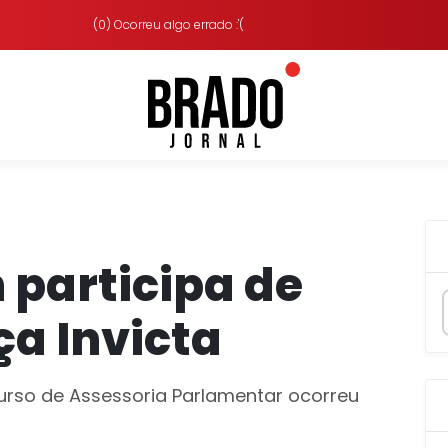
(0) Ocorreu algo errado :'(
 participa de
ça Invicta
rso de Assessoria Parlamentar ocorreu